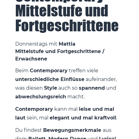
Mittelstufe und
Fortgeschrittene
Donnerstag
Mattia
Mittelstufe und Fortgeschrittene /
Erwachsene
Beim
Contemporary
treffen viele
unterschiedliche Einflüsse
aufeinander,
was diesen
Style
auch so
spannend
und
abwechslungsreich
macht.
Contemporary
kann mal
leise und mal
laut
sein, mal
elegant und mal kraftvoll
.
Du findest
Bewegungsmerkmale
aus
dem
Ballett, Modern Dance
und
Lyrical