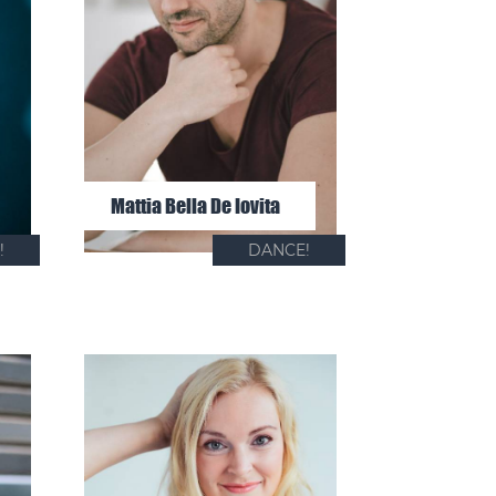
Mattia Bella De Iovita
!
DANCE!