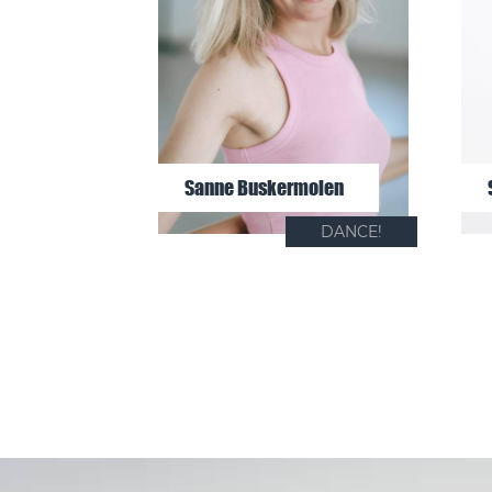
Sanne Buskermolen
DANCE!