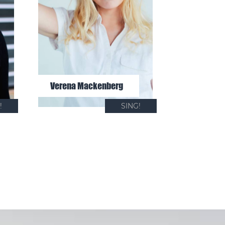
Verena Mackenberg
!
SING!