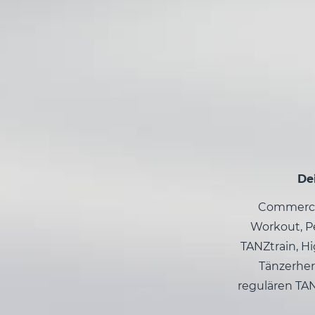
De
Commercia
Workout, Pe
TANZtrain, Hi
Tänzerher
regulären TA