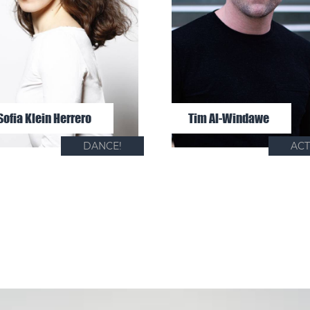
Sofia Klein Herrero
Tim Al-Windawe
DANCE!
ACT