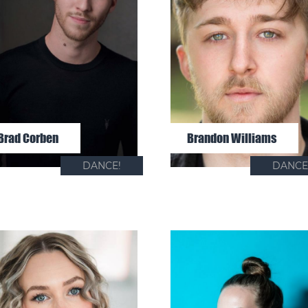
Brad Corben
Brandon Williams
DANCE!
DANCE