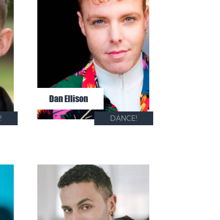
Dan Ellison
!
DANCE!