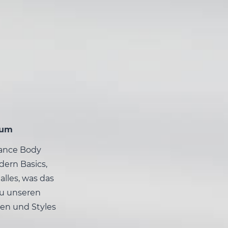
hum
Dance Body
dern Basics,
alles, was das
zu unseren
en und Styles