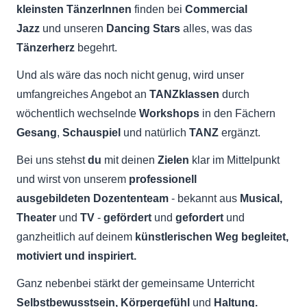
kleinsten TänzerInnen
finden bei
Commercial
Jazz
und unseren
Dancing Stars
alles, was das
Tänzerherz
begehrt.
Und als wäre das noch nicht genug, wird unser
umfangreiches Angebot an
TANZklassen
durch
wöchentlich wechselnde
Workshops
in den Fächern
Gesang
,
Schauspiel
und natürlich
TANZ
ergänzt.
Bei uns stehst
du
mit deinen
Zielen
klar im Mittelpunkt
und wirst von unserem
professionell
ausgebildeten Dozententeam
- bekannt aus
Musical,
Theater
und
TV
-
gefördert
und
gefordert
und
ganzheitlich auf deinem
künstlerischen Weg
begleitet,
motiviert und inspiriert.
Ganz nebenbei
stärkt der
gemeinsame Unterricht
Selbstbewusstsein, Körpergefühl
und
Haltung.