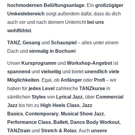
hochmodernen Belüftungsanlage
. Ein
großzügiger
Umkeidebereich
sorgt außerdem dafür, dass du dich
auch vor und nach deinem Unterricht
bei uns
wohlfühlst
.
TANZ, Gesang
und
Schauspiel
– alles unter einem
Dach und
einmalig in Bochum
!
Unser
Kursprogramm
und
Workshop-Angebot
ist
spannend
und
vielseitig
und bietet
unendlich viele
Möglichkeiten
. Egal, ob
Anfänger
oder
Profi
– wir
haben für
jedes Level
zahlreiche
TANZkurse
in
sämtlichen
Styles
von
Lyrical Jazz
, über
Commercial
Jazz
bis hin zu
High Heels Class
,
Jazz
Basics
,
Contemporary
,
Musical Show Jazz
,
Performance Class, Ballett,
Dance Body Workout,
TANZtrain
und
Stretch & Relax
. Auch
unsere