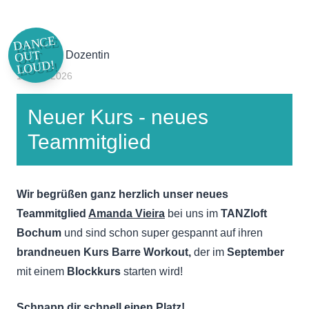
DANCE
OUT
LOUD!
19. Juli 2026
Neuer Kurs - neues
Teammitglied
Wir begrüßen ganz herzlich unser neues
Teammitglied
Amanda
Vieira
bei uns im
TANZloft
Bochum
und sind schon super gespannt auf ihren
brandneuen Kurs Barre Workout,
der im
September
mit einem
Blockkurs
starten wird!
Schnapp dir schnell einen Platz!