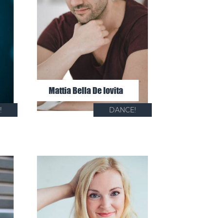
Mattia Bella De Iovita
!
DANCE!