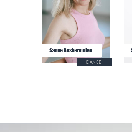
Sanne Buskermolen
DANCE!