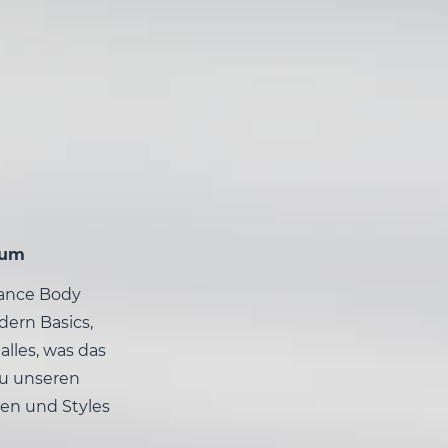
hum
Dance Body
dern Basics,
alles, was das
zu unseren
en und Styles