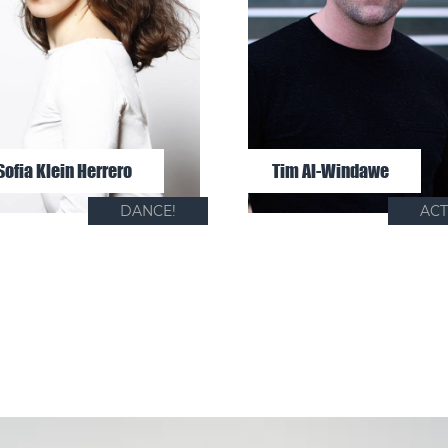
Sofia Klein Herrero
Tim Al-Windawe
DANCE!
ACT