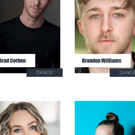
Brad Corben
Brandon Williams
DANCE!
DANCE