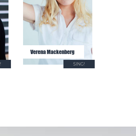
Verena Mackenberg
!
SING!