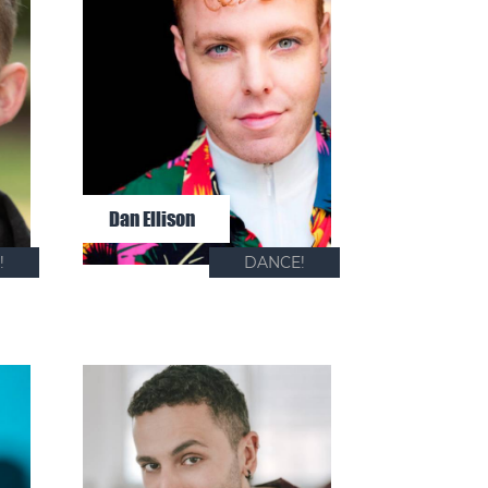
Dan Ellison
!
DANCE!