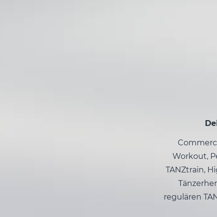
De
Commercia
Workout, Pe
TANZtrain, Hi
Tänzerher
regulären TA