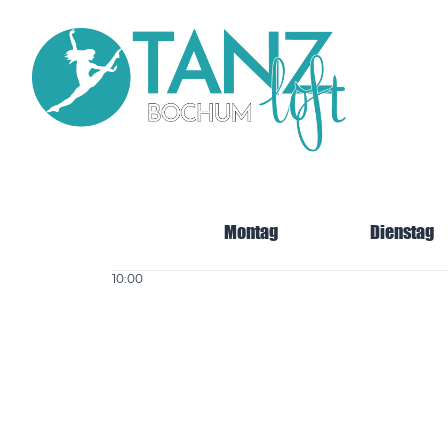
Direkt
zum
Inhalt
Main
navi
Montag
Dienstag
10:00