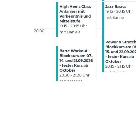
High Heels Class
Jazz Basics
Anfänger mit
19:15 - 20:15 Uhr
Vorkenntnis und
mit Sanne
Mittelstufe
19:15 - 20:15 Uhr
20:00
mit Daniela
Power & Stretch
Blockkurs am 08
Barre Workout -
15. und 22.09.20
Blockkurs am 07.,
- fester Kurs ab
14. und 21.09.2026
Oktober
- fester Kurs ab
20:15 - 21:15 Uhr
Oktober
mit Daniela
20:30 - 21:30 Uhr
mit Amanda