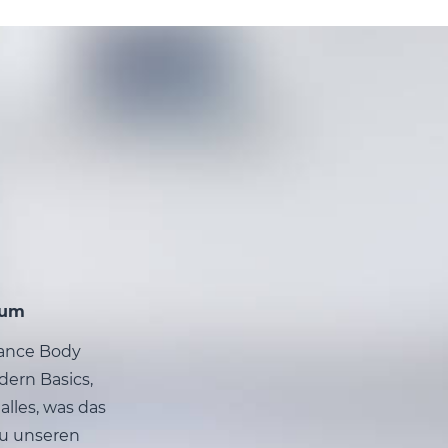
hum
Dance Body
dern Basics,
alles, was das
zu unseren