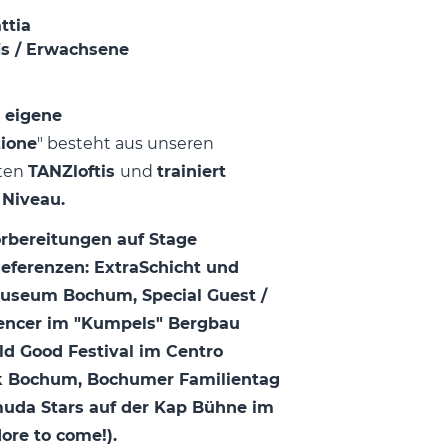
ttia
is / Erwachsene
 eigene
ione
" besteht aus unseren
sten
TANZloftis
und
trainiert
 Niveau.
rbereitungen auf Stage
eferenzen: ExtraSchicht und
useum Bochum, Special Guest /
uencer im "Kumpels" Bergbau
 Good Festival im Centro
 Bochum, Bochumer Familientag
uda Stars auf der Kap Bühne im
re to come!).