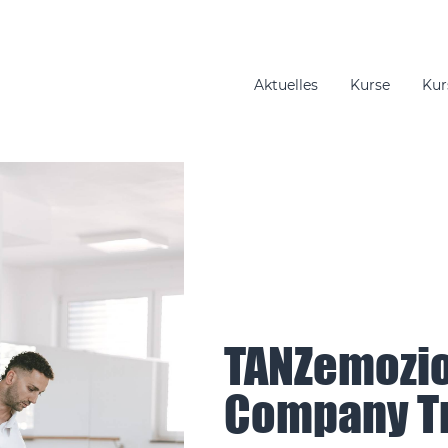
Aktuelles
Kurse
Kur
gation
TANZemozio
Company Tr