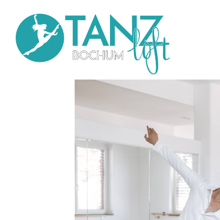
Direkt
zum
Inhalt
Main
navi