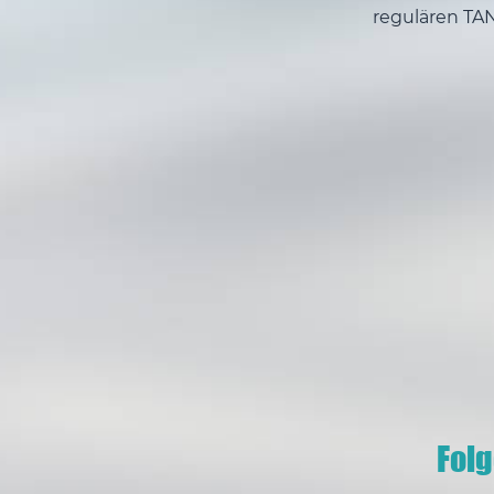
regulären TA
Fol