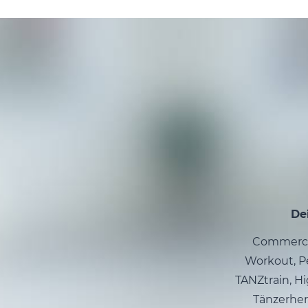
De
Commercia
Workout, Pe
TANZtrain, Hi
Tänzerher