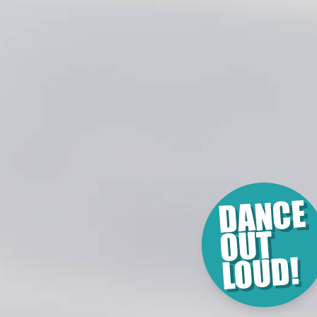
DANCE
OUT
LOUD!