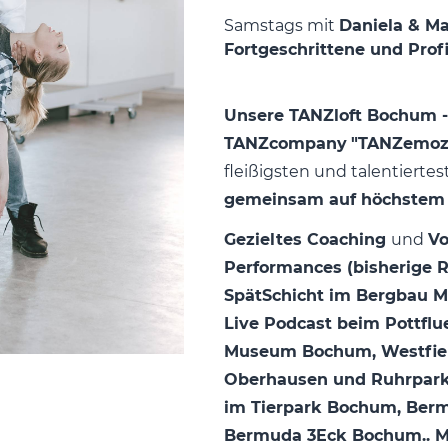
Samstag
Daniela
Ma
Fortgeschrittene und Prof
Unsere TANZloft Bochum -
TANZcompany
"TANZemoz
fleißigsten und talentierte
gemeinsam auf höchstem
Gezieltes Coaching
und
Vo
Performances (bisherige R
SpätSchicht im Bergbau M
Live Podcast beim Pottfl
Museum Bochum, Westfield
Oberhausen und Ruhrpark
im Tierpark Bochum, Berm
Bermuda 3Eck Bochum.. Mo