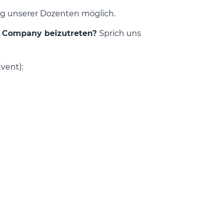
ng unserer Dozenten möglich.
er Company beizutreten?
Sprich uns
Event):
e