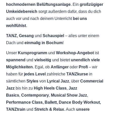
hochmodernen Belüftungsanlage
. Ein
großzügiger
Umkeidebereich
sorgt außerdem dafür, dass du dich
auch vor und nach deinem Unterricht
bei uns
wohlfühlst
.
TANZ, Gesang
und
Schauspiel
– alles unter einem
Dach und
einmalig in Bochum
!
Unser
Kursprogramm
und
Workshop-Angebot
ist
spannend
und
vielseitig
und bietet
unendlich viele
Möglichkeiten
. Egal, ob
Anfänger
oder
Profi
– wir
haben für
jedes Level
zahlreiche
TANZkurse
in
sämtlichen
Styles
von
Lyrical Jazz
, über
Commercial
Jazz
bis hin zu
High Heels Class
,
Jazz
Basics
,
Contemporary
,
Musical Show Jazz
,
Performance Class, Ballett,
Dance Body Workout,
TANZtrain
und
Stretch & Relax
. Auch
unsere