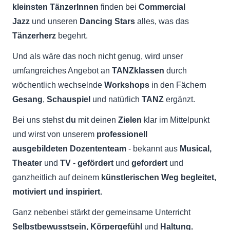
kleinsten TänzerInnen
finden bei
Commercial
Jazz
und unseren
Dancing Stars
alles, was das
Tänzerherz
begehrt.
Und als wäre das noch nicht genug, wird unser
umfangreiches Angebot an
TANZklassen
durch
wöchentlich wechselnde
Workshops
in den Fächern
Gesang
,
Schauspiel
und natürlich
TANZ
ergänzt.
Bei uns stehst
du
mit deinen
Zielen
klar im Mittelpunkt
und wirst von unserem
professionell
ausgebildeten Dozententeam
- bekannt aus
Musical,
Theater
und
TV
-
gefördert
und
gefordert
und
ganzheitlich auf deinem
künstlerischen Weg
begleitet,
motiviert und inspiriert.
Ganz nebenbei
stärkt der
gemeinsame Unterricht
Selbstbewusstsein, Körpergefühl
und
Haltung.