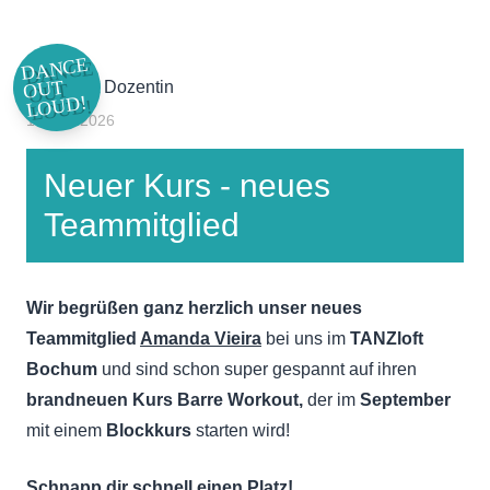
DANCE
OUT
LOUD!
19. Juli 2026
Neuer Kurs - neues
Teammitglied
Wir begrüßen ganz herzlich unser neues
Teammitglied
Amanda
Vieira
bei uns im
TANZloft
Bochum
und sind schon super gespannt auf ihren
brandneuen Kurs Barre Workout,
der im
September
mit einem
Blockkurs
starten wird!
Schnapp dir schnell einen Platz!