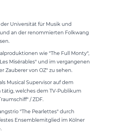
 der Universität für Musik und
n und an der renommierten Folkwang
ssen.
calproduktionen wie "The Full Monty",
d "Les Misérables" und im vergangenen
er Zauberer von OZ" zu sehen.
als Musical Supervisor auf dem
a tätig, welches dem TV-Publikum
Traumschiff" / ZDF.
ngstrio "The Pearlettes" durch
festes Ensemblemitglied im Kölner
e.