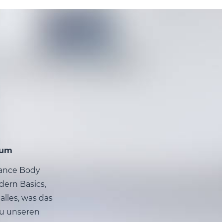
hum
Dance Body
dern Basics,
alles, was das
zu unseren