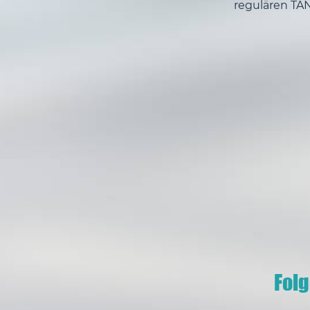
regulären TA
Fol