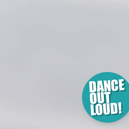
DANCE
OUT
LOUD!