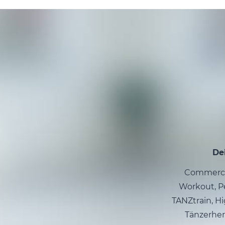
De
Commercia
Workout, Pe
TANZtrain, Hi
Tänzerher